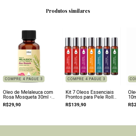
Produtos similares
COMPRE 4 PAGUE 3
COMPRE 4 PAGUE 3
CO
Óleo de Melaleuca com
Kit 7 Óleos Essenciais
Óle
Rosa Mosqueta 30ml -
Prontos para Pele Roll
10m
Pronto para Uso
On 10ml
Mos
R$29,90
R$139,90
R$2