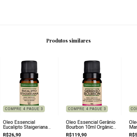
Produtos similares
COMPRE 4 PAGUE 3
COMPRE 4 PAGUE 3
CO
Óleo Essencial
Óleo Essencial Gerânio
Óle
Eucalipto Staigeriana
Bourbon 10ml Orgânico,
Man
10ml - Puro e Natural
Natural e Puro
Org
R$26,90
R$119,90
R$5