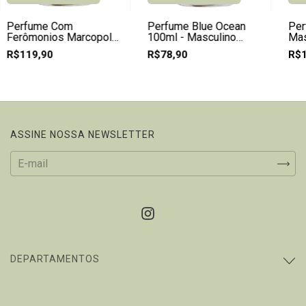
Perfume Com
Perfume Blue Ocean
Per
Ferômonios Marcopolo
100ml - Masculino
Mas
100ml - Masculino
Aquático Refrescante
Nat
R$119,90
R$78,90
R$1
ASSINE NOSSA NEWSLETTER
DEPARTAMENTOS