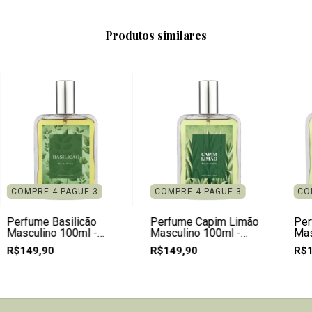
Produtos similares
COMPRE 4 PAGUE 3
COMPRE 4 PAGUE 3
CO
Perfume Basilicão
Perfume Capim Limão
Per
Masculino 100ml -
Masculino 100ml -
Mas
Natural e Vegano
Natural e Vegano
Spr
R$149,90
R$149,90
R$1