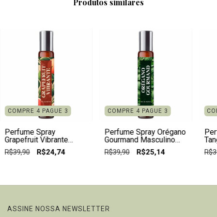
Produtos similares
COMPRE 4 PAGUE 3
COMPRE 4 PAGUE 3
CO
Perfume Spray
Perfume Spray Orégano
Per
Grapefruit Vibrante
Gourmand Masculino
Tan
Masculino 10ml -
10ml Natural Vegano
Hom
R$39,90
R$24,74
R$39,90
R$25,14
R$3
Natural
Veg
ASSINE NOSSA NEWSLETTER