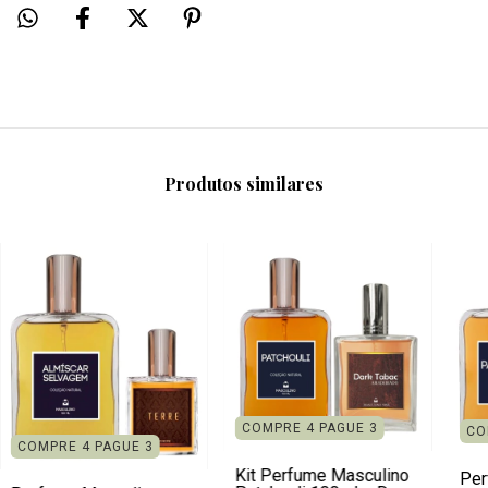
Produtos similares
COMPRE 4 PAGUE 3
CO
COMPRE 4 PAGUE 3
Kit Perfume Masculino
Per